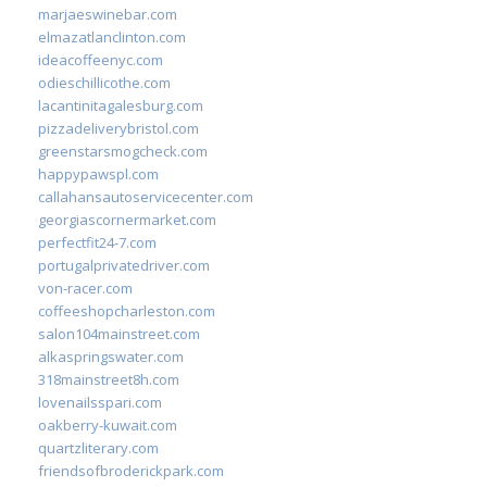
marjaeswinebar.com
elmazatlanclinton.com
ideacoffeenyc.com
odieschillicothe.com
lacantinitagalesburg.com
pizzadeliverybristol.com
greenstarsmogcheck.com
happypawspl.com
callahansautoservicecenter.com
georgiascornermarket.com
perfectfit24-7.com
portugalprivatedriver.com
von-racer.com
coffeeshopcharleston.com
salon104mainstreet.com
alkaspringswater.com
318mainstreet8h.com
lovenailsspari.com
oakberry-kuwait.com
quartzliterary.com
friendsofbroderickpark.com