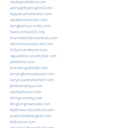
studiopiattellina.com
jannagrillspringfield.com
fujiyamacharleston.com
elpatronchardon.com
donglaishun-order.com
fiamc-rome2022.org
mariceworldessentials.com
lafisheriarestaurant.com
915jazzandmore.com
aguadulce-countryfair.com
jakehovis.com
bosswingsduluth.com
birminghamautocare.com
tonyscountrykitchen.com
jbellasnailspa.com
mychaihouse.com
alvisgrooming.com
thegeorginaestate.com
blythewoodseafood.com
paolosdelibangkok.com
bobacove.com
phoone24brookfield.com