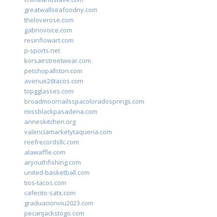
greatwallseafoodny.com
theloverose.com
gabriovoice.com
resinflowart.com
p-sports.net
korsairstreetwear.com
petshopallston.com
avenue26tacos.com
topgglasses.com
broadmoornailsspacoloradosprings.com
missblackpasadena.com
anneskitchen.org
valenciamarketytaqueria.com
reefrecordsllc.com
alawaffle.com
aryouthfishing.com
united-basketball.com
tios-tacos.com
cafecito-satx.com
graduacionviu2023.com
pecanjackstogo.com