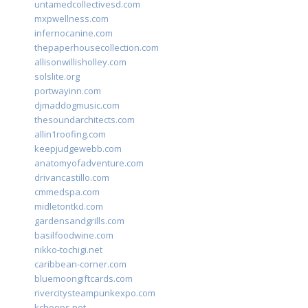
untamedcollectivesd.com
mxpwellness.com
infernocanine.com
thepaperhousecollection.com
allisonwillisholley.com
solslite.org
portwayinn.com
djmaddogmusic.com
thesoundarchitects.com
allin1roofing.com
keepjudgewebb.com
anatomyofadventure.com
drivancastillo.com
cmmedspa.com
midletontkd.com
gardensandgrills.com
basilfoodwine.com
nikko-tochigi.net
caribbean-corner.com
bluemoongiftcards.com
rivercitysteampunkexpo.com
kchoops.net