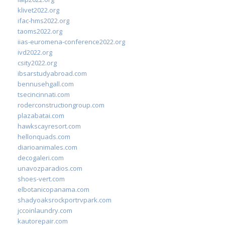
klivet2022.org
ifac-hms2022.org
taoms2022.org
iias-euromena-conference2022.org
ivd2022.org
csity2022.org
ibsarstudyabroad.com
bennusehgall.com
tsecincinnati.com
roderconstructiongroup.com
plazabatai.com
hawkscayresort.com
hellonquads.com
diarioanimales.com
decogaleri.com
unavozparadios.com
shoes-vert.com
elbotanicopanama.com
shadyoaksrockportrvpark.com
jccoinlaundry.com
kautorepair.com