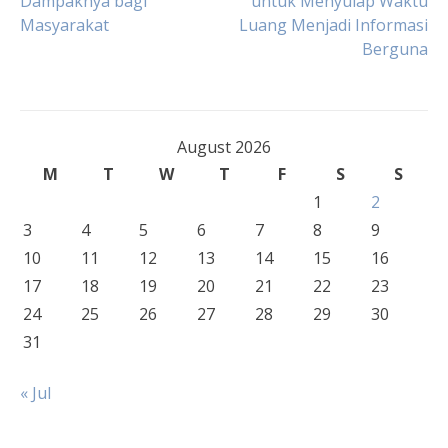
Dampaknya bagi
untuk Menyulap Waktu
navigation
Masyarakat
Luang Menjadi Informasi
Berguna
August 2026
M
T
W
T
F
S
S
1
2
3
4
5
6
7
8
9
10
11
12
13
14
15
16
17
18
19
20
21
22
23
24
25
26
27
28
29
30
31
« Jul