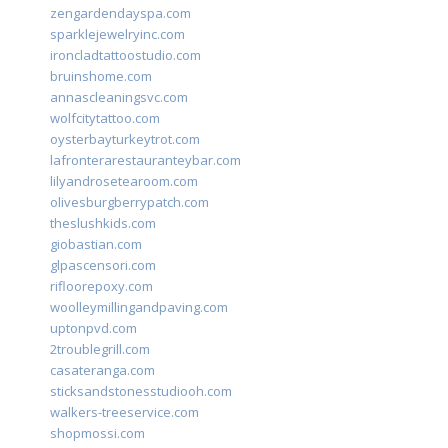
zengardendayspa.com
sparklejewelryinc.com
ironcladtattoostudio.com
bruinshome.com
annascleaningsvc.com
wolfcitytattoo.com
oysterbayturkeytrot.com
lafronterarestauranteybar.com
lilyandrosetearoom.com
olivesburgberrypatch.com
theslushkids.com
giobastian.com
glpascensori.com
rifloorepoxy.com
woolleymillingandpaving.com
uptonpvd.com
2troublegrill.com
casateranga.com
sticksandstonesstudiooh.com
walkers-treeservice.com
shopmossi.com