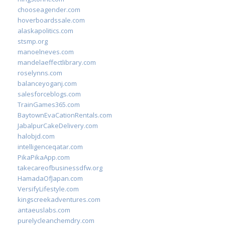
chooseagender.com
hoverboardssale.com
alaskapolitics.com
stsmp.org
manoelneves.com
mandelaeffectlibrary.com
roselynns.com
balanceyoganj.com
salesforceblogs.com
TrainGames365.com
BaytownEvaCationRentals.com
JabalpurCakeDelivery.com
halobjd.com
intelligenceqatar.com
PikaPikaApp.com
takecareofbusinessdfw.org
HamadaOfJapan.com
VersifyLifestyle.com
kingscreekadventures.com
antaeuslabs.com
purelycleanchemdry.com