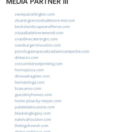
MEDIA PARTNER III
vwrepairarlington.com
cleaningservicebaltimore-md.com
beckslandscapeandfence.com
vistaaltadelveramendi.com
coastlinecateringnc.com
cuesburgershouston.com
psicologiaespecializadaencampeche.com
dmtacos.com
crescentstreetprinting.com
hornopizza.com
driveadragster.com
hematologa.com
lizaivanov.com
guesttinyhomes.com
home-plow-by-meyer.com
palatelatincuisine.com
blackdoglegacy.com
eatvivahouston.com
thebigshowok.com
chimeandstave.com