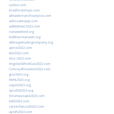
cyetus.com
bradfordshops.com
almadenranchsanjose.com
advocatevijay.com
adlibilimler2023.com
naswwebed.org
balithut-manado.org
alteregotradingcompany.org
aprce2022.com
ibie2022.com
sbcc-2022.com
AngolaOilAndGas2022.com
Convoy4Freedom2022.com
grur2023.org
hkhk2023.org
napm2023.org
apsdfd2023.org
forumausape2023.com
imkl2023.com
careerfaircsd2023.com
apsth2023.com