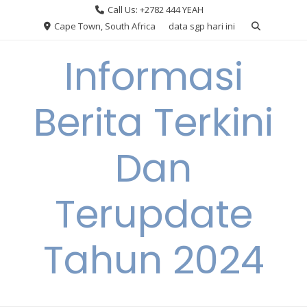
Skip
Call Us: +2782 444 YEAH
to
Cape Town, South Africa
data sgp hari ini
content
Informasi
Berita Terkini
Dan
Terupdate
Tahun 2024