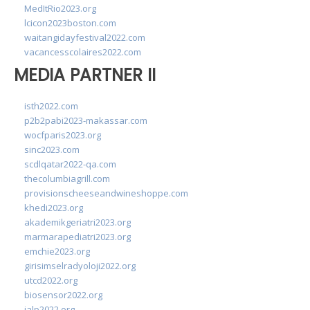
MedItRio2023.org
lcicon2023boston.com
waitangidayfestival2022.com
vacancesscolaires2022.com
MEDIA PARTNER II
isth2022.com
p2b2pabi2023-makassar.com
wocfparis2023.org
sinc2023.com
scdlqatar2022-qa.com
thecolumbiagrill.com
provisionscheeseandwineshoppe.com
khedi2023.org
akademikgeriatri2023.org
marmarapediatri2023.org
emchie2023.org
girisimselradyoloji2022.org
utcd2022.org
biosensor2022.org
ialp2022.org