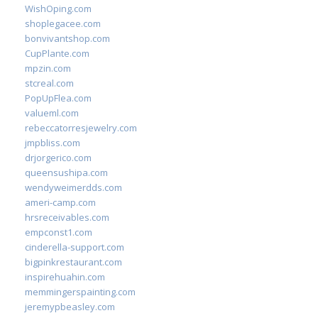
WishOping.com
shoplegacee.com
bonvivantshop.com
CupPlante.com
mpzin.com
stcreal.com
PopUpFlea.com
valueml.com
rebeccatorresjewelry.com
jmpbliss.com
drjorgerico.com
queensushipa.com
wendyweimerdds.com
ameri-camp.com
hrsreceivables.com
empconst1.com
cinderella-support.com
bigpinkrestaurant.com
inspirehuahin.com
memmingerspainting.com
jeremypbeasley.com