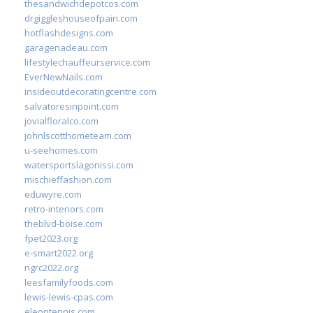
thesandwichdepotcos.com
drgiggleshouseofpain.com
hotflashdesigns.com
garagenadeau.com
lifestylechauffeurservice.com
EverNewNails.com
insideoutdecoratingcentre.com
salvatoresinpoint.com
jovialfloralco.com
johnlscotthometeam.com
u-seehomes.com
watersportslagonissi.com
mischieffashion.com
eduwyre.com
retro-interiors.com
theblvd-boise.com
fpet2023.org
e-smart2022.org
ngrc2022.org
leesfamilyfoods.com
lewis-lewis-cpas.com
eleontennis.com