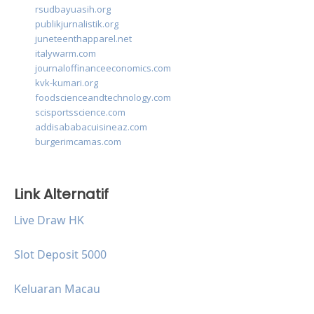
rsudbayuasih.org
publikjurnalistik.org
juneteenthapparel.net
italywarm.com
journaloffinanceeconomics.com
kvk-kumari.org
foodscienceandtechnology.com
scisportsscience.com
addisababacuisineaz.com
burgerimcamas.com
Link Alternatif
Live Draw HK
Slot Deposit 5000
Keluaran Macau