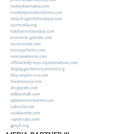
mickeybarmama.com
roadwayconstructioninc.com
shopdragonflyboutique.com
sportszilla.org
batchprovisionsbar.com
brasserie-gobette.com
musicrearte.com
morseysfarms.com
riverviewtennis.com
official-kelly-toys-squishmallows.com
displaygardenonsuncrest.org
bbq-empire-usa.com
feedstoreva.com
drogopets.com
ediblechalk.com
tabletennisnearme.com
oaksofa.com
soultacohtx.com
capishcaps.com
gpsyfl.org