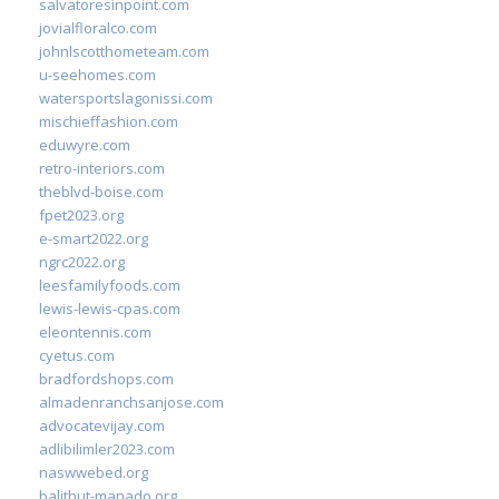
salvatoresinpoint.com
jovialfloralco.com
johnlscotthometeam.com
u-seehomes.com
watersportslagonissi.com
mischieffashion.com
eduwyre.com
retro-interiors.com
theblvd-boise.com
fpet2023.org
e-smart2022.org
ngrc2022.org
leesfamilyfoods.com
lewis-lewis-cpas.com
eleontennis.com
cyetus.com
bradfordshops.com
almadenranchsanjose.com
advocatevijay.com
adlibilimler2023.com
naswwebed.org
balithut-manado.org