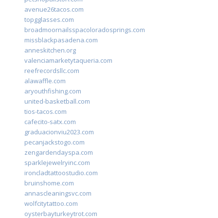
avenue26tacos.com
topgglasses.com
broadmoornailsspacoloradosprings.com
missblackpasadena.com
anneskitchen.org
valenciamarketytaqueria.com
reefrecordsllc.com
alawaffle.com
aryouthfishing.com
united-basketball.com
tios-tacos.com
cafecito-satx.com
graduacionviu2023.com
pecanjackstogo.com
zengardendayspa.com
sparklejewelryinc.com
ironcladtattoostudio.com
bruinshome.com
annascleaningsvc.com
wolfcitytattoo.com
oysterbayturkeytrot.com