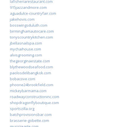
lafisheriarestaurant.com
915jazzandmore.com
aguadulce-countryfair.com
jakehovis.com
bosswingsduluth.com
birminghamautocare.com
tonyscountrykitchen.com
jbellasnailspa.com
mychaihouse.com
alvisgrooming.com
thegeorginaestate.com
blythewoodseafood.com
paolosdelibangkok.com
bobacove.com
phoone24brookfield.com
mickeybarmama.com
roadwayconstructioninc.com
shopdragonflyboutique.com
sportszilla.org
batchprovisionsbar.com
brasserie-gobette.com
musicrearte.com