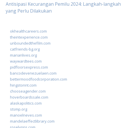
Antisipasi Kecurangan Pemilu 2024: Langkah-langkah
yang Perlu Dilakukan
okhealthcareers.com
theintexperience.com
unboundedthefilm.com
catfriends-bg.org
marianlives.org
waywardtees.com
pidfloorsexpress.com
bancodevenezuelaen.com
bettermoodfoodcorporation.com
hingstonnt.com
chooseagender.com
hoverboardssale.com
alaskapolitics.com
stsmp.org
manoelneves.com
mandelaeffectlibrary.com
roselynns.com