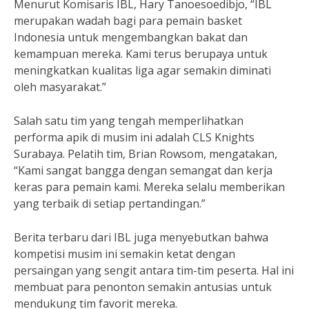
Menurut Komisaris IBL, Hary Tanoesoedibjo, “IBL
merupakan wadah bagi para pemain basket
Indonesia untuk mengembangkan bakat dan
kemampuan mereka. Kami terus berupaya untuk
meningkatkan kualitas liga agar semakin diminati
oleh masyarakat.”
Salah satu tim yang tengah memperlihatkan
performa apik di musim ini adalah CLS Knights
Surabaya. Pelatih tim, Brian Rowsom, mengatakan,
“Kami sangat bangga dengan semangat dan kerja
keras para pemain kami. Mereka selalu memberikan
yang terbaik di setiap pertandingan.”
Berita terbaru dari IBL juga menyebutkan bahwa
kompetisi musim ini semakin ketat dengan
persaingan yang sengit antara tim-tim peserta. Hal ini
membuat para penonton semakin antusias untuk
mendukung tim favorit mereka.