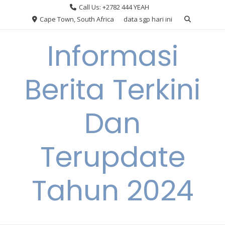
Skip
Call Us: +2782 444 YEAH
to
Cape Town, South Africa
data sgp hari ini
content
Informasi
Berita Terkini
Dan
Terupdate
Tahun 2024