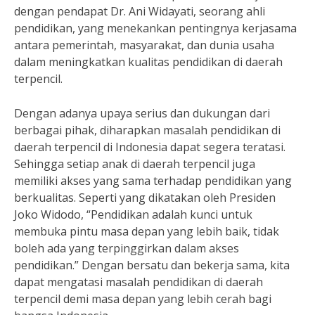
dengan pendapat Dr. Ani Widayati, seorang ahli
pendidikan, yang menekankan pentingnya kerjasama
antara pemerintah, masyarakat, dan dunia usaha
dalam meningkatkan kualitas pendidikan di daerah
terpencil.
Dengan adanya upaya serius dan dukungan dari
berbagai pihak, diharapkan masalah pendidikan di
daerah terpencil di Indonesia dapat segera teratasi.
Sehingga setiap anak di daerah terpencil juga
memiliki akses yang sama terhadap pendidikan yang
berkualitas. Seperti yang dikatakan oleh Presiden
Joko Widodo, “Pendidikan adalah kunci untuk
membuka pintu masa depan yang lebih baik, tidak
boleh ada yang terpinggirkan dalam akses
pendidikan.” Dengan bersatu dan bekerja sama, kita
dapat mengatasi masalah pendidikan di daerah
terpencil demi masa depan yang lebih cerah bagi