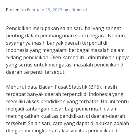
Posted on
February 23, 2025
by
adminbal
Pendidikan merupakan salah satu hal yang sangat
penting dalam pembangunan suatu negara. Namun,
sayangnya masih banyak daerah terpencil di
Indonesia yang mengalami berbagai masalah dalam
bidang pendidikan. Oleh karena itu, dibutuhkan upaya
yang serius untuk mengatasi masalah pendidikan di
daerah terpencil tersebut.
Menurut data Badan Pusat Statistik (BPS), masih
terdapat banyak daerah terpencil di Indonesia yang
memiliki akses pendidikan yang terbatas. Hal ini tentu
menjadi tantangan besar bagi pemerintah dalam
meningkatkan kualitas pendidikan di daerah-daerah
tersebut. Salah satu cara yang dapat dilakukan adalah
dengan meningkatkan aksesibilitas pendidikan di