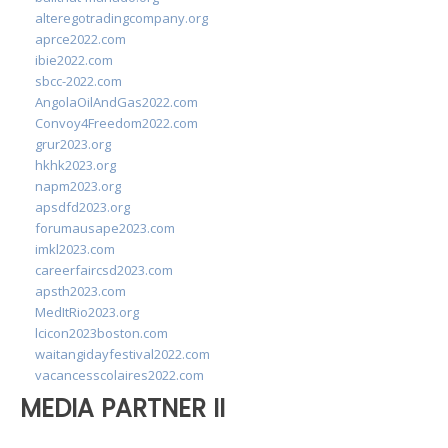
alteregotradingcompany.org
aprce2022.com
ibie2022.com
sbcc-2022.com
AngolaOilAndGas2022.com
Convoy4Freedom2022.com
grur2023.org
hkhk2023.org
napm2023.org
apsdfd2023.org
forumausape2023.com
imkl2023.com
careerfaircsd2023.com
apsth2023.com
MedItRio2023.org
lcicon2023boston.com
waitangidayfestival2022.com
vacancesscolaires2022.com
MEDIA PARTNER II