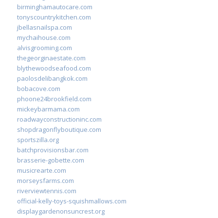
birminghamautocare.com
tonyscountrykitchen.com
jbellasnailspa.com
mychaihouse.com
alvisgrooming.com
thegeorginaestate.com
blythewoodseafood.com
paolosdelibangkok.com
bobacove.com
phoone24brookfield.com
mickeybarmama.com
roadwayconstructioninc.com
shopdragonflyboutique.com
sportszilla.org
batchprovisionsbar.com
brasserie-gobette.com
musicrearte.com
morseysfarms.com
riverviewtennis.com
official-kelly-toys-squishmallows.com
displaygardenonsuncrest.org