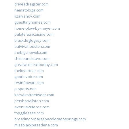
driveadragster.com
hematologa.com
lizaivanov.com
guesttinyhomes.com
home-plow-by-meyer.com
palatelatincuisine.com
blackdoglegacy.com
eatvivahouston.com
thebigshowok.com
chimeandstave.com
greatwallseafoodny.com
theloverose.com
gabriovoice.com
resinflowart.com
p-sports.net
korsairstreetwear.com
petshopallston.com
avenue26tacos.com
topgglasses.com
broadmoornailsspacoloradosprings.com
missblackpasadena.com