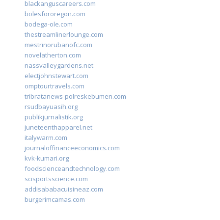
blackanguscareers.com
bolesfororegon.com
bodega-ole.com
thestreamlinerlounge.com
mestrinorubanofc.com
novelatherton.com
nassvalleygardens.net
electjohnstewart.com
omptourtravels.com
tribratanews-polreskebumen.com
rsudbayuasih.org
publikjurnalistik.org
juneteenthapparel.net
italywarm.com
journaloffinanceeconomics.com
kvk-kumari.org
foodscienceandtechnology.com
scisportsscience.com
addisababacuisineaz.com
burgerimcamas.com