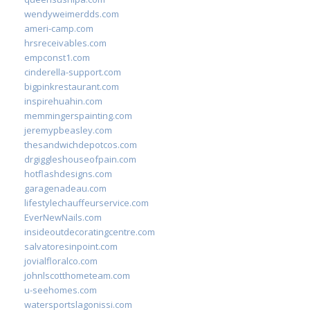
wendyweimerdds.com
ameri-camp.com
hrsreceivables.com
empconst1.com
cinderella-support.com
bigpinkrestaurant.com
inspirehuahin.com
memmingerspainting.com
jeremypbeasley.com
thesandwichdepotcos.com
drgiggleshouseofpain.com
hotflashdesigns.com
garagenadeau.com
lifestylechauffeurservice.com
EverNewNails.com
insideoutdecoratingcentre.com
salvatoresinpoint.com
jovialfloralco.com
johnlscotthometeam.com
u-seehomes.com
watersportslagonissi.com