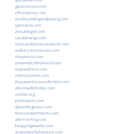
giobastian.com
glpascensori.com
rifloorepoxy.com
woolleymillingandpaving.com
uptonpvd.com
2troublegrill.com
casateranga.com
sticksandstonesstudiooh.com
walkers-treeservice.com
shopmossi.com
untamedcollectivesd.com
mxpwellness.com
infernocanine.com
thepaperhousecollection.com
allisonwillisholley.com
solslite.org
portwayinn.com
djmaddogmusic.com
thesoundarchitects.com
allin1roofing.com
keepjudgewebb.com
anatomyofadventure.com