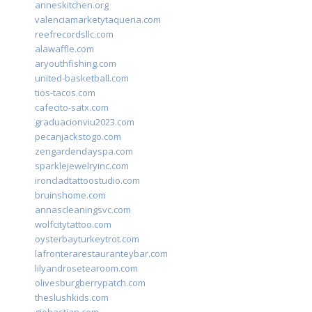
anneskitchen.org
valenciamarketytaqueria.com
reefrecordsllc.com
alawaffle.com
aryouthfishing.com
united-basketball.com
tios-tacos.com
cafecito-satx.com
graduacionviu2023.com
pecanjackstogo.com
zengardendayspa.com
sparklejewelryinc.com
ironcladtattoostudio.com
bruinshome.com
annascleaningsvc.com
wolfcitytattoo.com
oysterbayturkeytrot.com
lafronterarestauranteybar.com
lilyandrosetearoom.com
olivesburgberrypatch.com
theslushkids.com