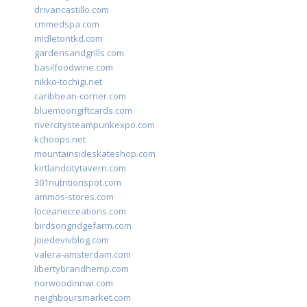
drivancastillo.com
cmmedspa.com
midletontkd.com
gardensandgrills.com
basilfoodwine.com
nikko-tochigi.net
caribbean-corner.com
bluemoongiftcards.com
rivercitysteampunkexpo.com
kchoops.net
mountainsideskateshop.com
kirtlandcitytavern.com
301nutritionspot.com
ammos-stores.com
loceanecreations.com
birdsongridgefarm.com
joiedevivblog.com
valera-amsterdam.com
libertybrandhemp.com
norwoodinnwi.com
neighboursmarket.com