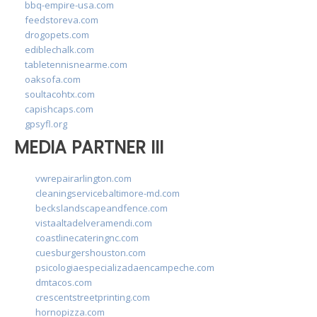
bbq-empire-usa.com
feedstoreva.com
drogopets.com
ediblechalk.com
tabletennisnearme.com
oaksofa.com
soultacohtx.com
capishcaps.com
gpsyfl.org
MEDIA PARTNER III
vwrepairarlington.com
cleaningservicebaltimore-md.com
beckslandscapeandfence.com
vistaaltadelveramendi.com
coastlinecateringnc.com
cuesburgershouston.com
psicologiaespecializadaencampeche.com
dmtacos.com
crescentstreetprinting.com
hornopizza.com