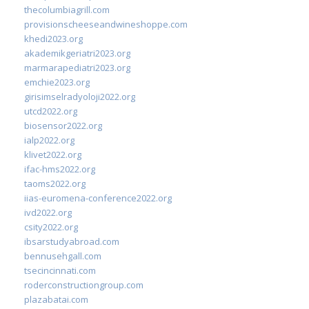
thecolumbiagrill.com
provisionscheeseandwineshoppe.com
khedi2023.org
akademikgeriatri2023.org
marmarapediatri2023.org
emchie2023.org
girisimselradyoloji2022.org
utcd2022.org
biosensor2022.org
ialp2022.org
klivet2022.org
ifac-hms2022.org
taoms2022.org
iias-euromena-conference2022.org
ivd2022.org
csity2022.org
ibsarstudyabroad.com
bennusehgall.com
tsecincinnati.com
roderconstructiongroup.com
plazabatai.com