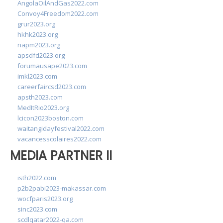
AngolaOilAndGas2022.com
Convoy4Freedom2022.com
grur2023.org
hkhk2023.org
napm2023.org
apsdfd2023.org
forumausape2023.com
imkl2023.com
careerfaircsd2023.com
apsth2023.com
MedItRio2023.org
lcicon2023boston.com
waitangidayfestival2022.com
vacancesscolaires2022.com
MEDIA PARTNER II
isth2022.com
p2b2pabi2023-makassar.com
wocfparis2023.org
sinc2023.com
scdlqatar2022-qa.com