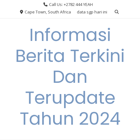
Skip
Call Us: +2782 444 YEAH
to
Cape Town, South Africa
data sgp hari ini
content
Informasi
Berita Terkini
Dan
Terupdate
Tahun 2024