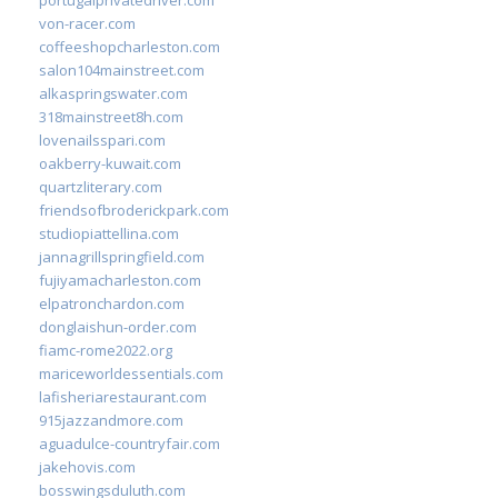
von-racer.com
coffeeshopcharleston.com
salon104mainstreet.com
alkaspringswater.com
318mainstreet8h.com
lovenailsspari.com
oakberry-kuwait.com
quartzliterary.com
friendsofbroderickpark.com
studiopiattellina.com
jannagrillspringfield.com
fujiyamacharleston.com
elpatronchardon.com
donglaishun-order.com
fiamc-rome2022.org
mariceworldessentials.com
lafisheriarestaurant.com
915jazzandmore.com
aguadulce-countryfair.com
jakehovis.com
bosswingsduluth.com