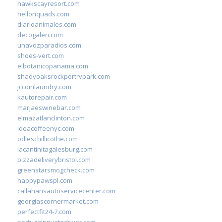
hawkscayresort.com
hellonquads.com
diarioanimales.com
decogaleri.com
unavozparadios.com
shoes-vert.com
elbotanicopanama.com
shadyoaksrockportrvpark.com
jccoinlaundry.com
kautorepair.com
marjaeswinebar.com
elmazatlanclinton.com
ideacoffeenyc.com
odieschillicothe.com
lacantinitagalesburg.com
pizzadeliverybristol.com
greenstarsmogcheck.com
happypawspl.com
callahansautoservicecenter.com
georgiascornermarket.com
perfectfit24-7.com
portugalprivatedriver.com