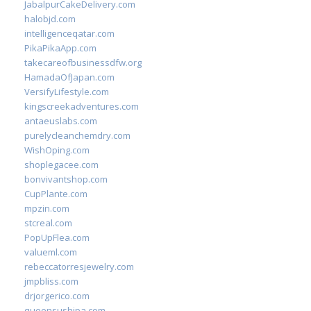
JabalpurCakeDelivery.com
halobjd.com
intelligenceqatar.com
PikaPikaApp.com
takecareofbusinessdfw.org
HamadaOfJapan.com
VersifyLifestyle.com
kingscreekadventures.com
antaeuslabs.com
purelycleanchemdry.com
WishOping.com
shoplegacee.com
bonvivantshop.com
CupPlante.com
mpzin.com
stcreal.com
PopUpFlea.com
valueml.com
rebeccatorresjewelry.com
jmpbliss.com
drjorgerico.com
queensushipa.com