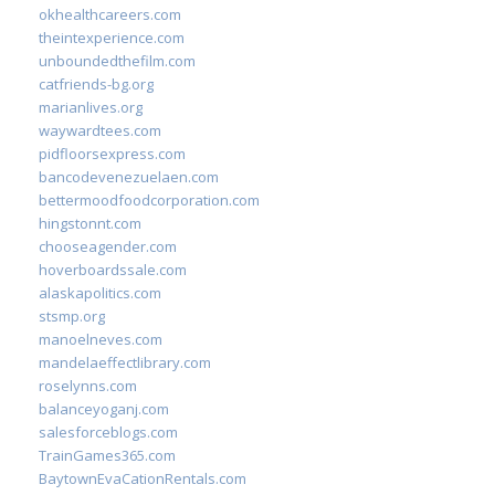
okhealthcareers.com
theintexperience.com
unboundedthefilm.com
catfriends-bg.org
marianlives.org
waywardtees.com
pidfloorsexpress.com
bancodevenezuelaen.com
bettermoodfoodcorporation.com
hingstonnt.com
chooseagender.com
hoverboardssale.com
alaskapolitics.com
stsmp.org
manoelneves.com
mandelaeffectlibrary.com
roselynns.com
balanceyoganj.com
salesforceblogs.com
TrainGames365.com
BaytownEvaCationRentals.com