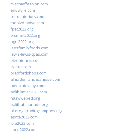
mischieffashion.com
eduwyre.com
retro-interiors.com
theblvd-boise.com
fpet2023.org
e-smart2022.org
ngrc2022.org
leesfamilyfoods.com
lewis-lewis-cpas.com
eleontennis.com
cyetus.com
bradfordshops.com
almadenranchsanjose.com
advocatevijay.com
adlibilimler2023.com
naswwebed.org
balithut-manado.org
alteregotradingcompany.org
aprce2022.com
ibie2022.com
sbcc-2022.com